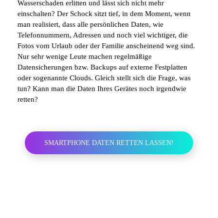
Wasserschaden erlitten und lässt sich nicht mehr
einschalten? Der Schock sitzt tief, in dem Moment, wenn
MacBook Reparatur (Diagnose +
ab 199 €
man realisiert, dass alle persönlichen Daten, wie
Service)
Telefonnummern, Adressen und noch viel wichtiger, die
Fotos vom Urlaub oder der Familie anscheinend weg sind.
Datenrettung
auf Anfrage
Nur sehr wenige Leute machen regelmäßige
Datensicherungen bzw. Backups auf externe Festplatten
Chip- / Logicboard-Reparatur
auf Anfrage
oder sogenannte Clouds. Gleich stellt sich die Frage, was
tun? Kann man die Daten Ihres Gerätes noch irgendwie
retten?
SMARTPHONE DATEN RETTEN LASSEN!