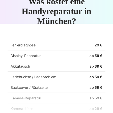
Was kostet eine
Handyreparatur in
München?
Fehlerdiagnose
29 €
Display-Reparatur
ab 59 €
Akkutausch
ab 39 €
Ladebuchse / Ladeproblem
ab 59 €
Backcover / Rückseite
ab 59 €
Kamera-Reparatur
ab 59 €
Kamera-Linse
ab 29 €