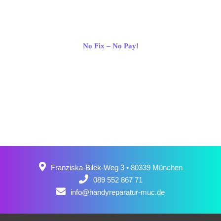
No Fix – No Pay!
Franziska-Bilek-Weg 3 • 80339 München
089 552 867 71
info@handyreparatur-muc.de